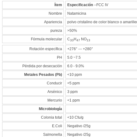
Ítem
Especificación
--FCC IV
Nombre
Natamicina
Apariencia
polvo cristalino de color blanco o amarille
pureza
>50%
Fórmula molecular
C
H
NO
33
47
13
Rotación específica
+276° --- +280°
PH
5.0 ~7.5
Pérdida por desecación
6.0 - 9.0%
Metales Pesados (Pb)
<10 ppm
Conducir
<5 ppm
Arsénico
3 ppm
Mercurio
<1 ppm
Microbiología
Colonia total
<10 Cfu/g
E.Coli
Negativo /25g
Salmonella
Negativo /25g