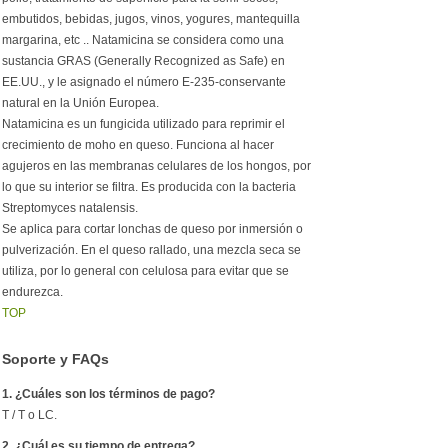
embutidos, bebidas, jugos, vinos, yogures, mantequilla
margarina, etc .. Natamicina se considera como una
sustancia GRAS (Generally Recognized as Safe) en
EE.UU., y le asignado el número E-235-conservante
natural en la Unión Europea.
Natamicina es un fungicida utilizado para reprimir el
crecimiento de moho en queso. Funciona al hacer
agujeros en las membranas celulares de los hongos, por
lo que su interior se filtra. Es producida con la bacteria
Streptomyces natalensis.
Se aplica para cortar lonchas de queso por inmersión o
pulverización. En el queso rallado, una mezcla seca se
utiliza, por lo general con celulosa para evitar que se
endurezca.
TOP
Soporte y FAQs
1. ¿Cuáles son los términos de pago?
T / T o LC.
2. ¿Cuál es su tiempo de entrega?