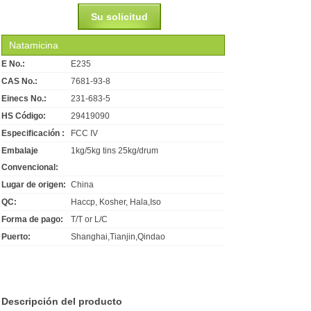
Su solicitud
Natamicina
E No.:
E235
CAS No.:
7681-93-8
Einecs No.:
231-683-5
HS Código:
29419090
Especificación :
FCC IV
Embalaje
1kg/5kg tins 25kg/drum
Convencional:
Lugar de origen:
China
QC:
Haccp, Kosher, Hala,Iso
Forma de pago:
T/T or L/C
Puerto:
Shanghai,Tianjin,Qindao
Descripción del producto