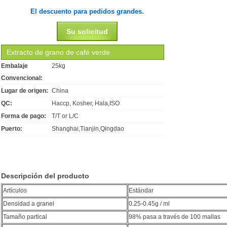
El descuento para pedidos grandes.
Su solicitud
Extracto de grano de café verde
Embalaje
25kg
Convencional:
Lugar de origen:
China
QC:
Haccp, Kosher, Hala,ISO
Forma de pago:
T/T or L/C
Puerto:
Shanghai,Tianjin,Qingdao
Descripción del producto
Artículos
Estándar
Densidad a granel
0.25-0.45g / ml
Tamaño partical
98% pasa a través de 100 mallas