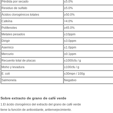
Pérdida por secado
≤5.0%
Residuo de sulfato
≤5.0%
Ácidos clorogénicos totales
≥50.0%
Cafeína
<4.0%
Polifenoles
≥45.0%
Metales pesados
≤10ppm
Dirigir
≤3.0ppm
Asernico
≤1.0ppm
Mercurio
≤0.1ppm
Recuento total de placas
≤1000cfu / g
Moho y levadura
≤100cfu / g
E. coli
≤30mpn / 100g
Salmonela
Negativo
Sobre extracto de grano de café verde
1.El ácido clorogénico del extracto del grano de café verde
tiene la función de antioxidante, antienvejecimiento.