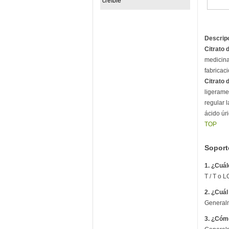
creíble
Descrip
Citrato 
medicina
fabricac
Citrato 
ligeramen
regular l
ácido úri
TOP
Soport
1. ¿Cuál
T / T o L
2. ¿Cuál
Generalm
3. ¿Cóm