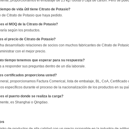
ente, proporcionamos el embalaje de 25 kg / bolsa o caja de cartón. Pero se pued
tiempo de vida útil tiene Citrato de Potasio?
de Citrato de Potasio que haya pedido.
 es el MOQ de la Citrato de Potasio?
aría según los productos.
es el precio de Citrato de Potasio?
ha desarrollado relaciones de socios con muchos fabricantes de Citrato de Potasio
ministrar con el mejor precio.
nto tiempo tenemos que esperar para su respuesta?
 a responder sus preguntas dentro de un día laborale.
es certificados proporciona usted?
eneral, proporcionamos Factura Comerical, lista de embalaje, BL, CoA, Certificado d
ados específicos durante el proceso de la nacionalización de los productos en su pa
 es el puerto donde se realiza la carga?
ente, es Shanghai o Qingdao.
ios
stro de productos de alta calidad con un precio razonable en la industria de aditiv