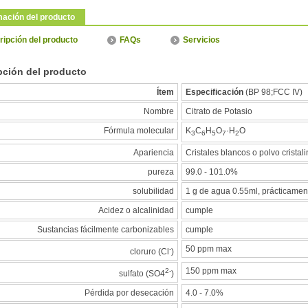
mación del producto
ipción del producto
FAQs
Servicios
pción del producto
Ítem
Especificación
(BP 98;FCC IV)
Nombre
Citrato de Potasio
Fórmula molecular
K
C
H
O
·H
O
3
6
5
7
2
Apariencia
Cristales blancos o polvo cristali
pureza
99.0 - 101.0%
solubilidad
1 g de agua 0.55ml, prácticamen
Acidez o alcalinidad
cumple
Sustancias fácilmente carbonizables
cumple
50 ppm max
-
cloruro (Cl
)
150 ppm max
2-
sulfato (SO4
)
Pérdida por desecación
4.0 - 7.0%