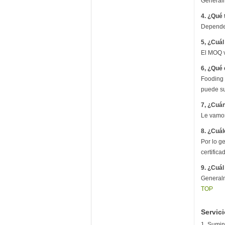
Generalm
4. ¿Qué 
Depende 
5, ¿Cuál
El MOQ v
6, ¿Qué 
Fooding 
puede su
7, ¿Cuá
Le vamos
8. ¿Cuál
Por lo g
certific
9. ¿Cuál
Generalm
TOP
Servic
1. Sumini