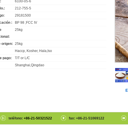
:
6100-05-6
o.:
212-755-5
go:
29181500
cación :
BP 98 ;FCC IV
e
25kg
ional:
 origen:
25kg
Haccp, Kosher, Hala,Iso
e pago:
T/T or L/C
Shanghai,Qingdao
E
teléfono:
+86-21-50321522
fax: +86-21-51069122