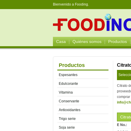
Bienvenido a Fooding.
Casa
Quiénes somos
Productos
Productos
Citrat
Espesantes
Selecci
Edulcorante
Citrato 
proveedo
Vitamina
comprar 
Conservante
info@ch
Antioxidantes
Citra
Trigo serie
E No.:
Soja serie