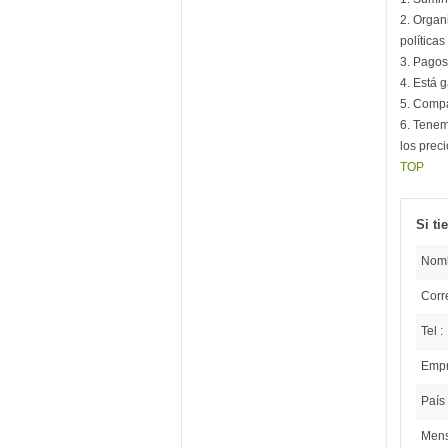
2. Organ
políticas
3. Pagos 
4. Está 
5. Compa
6. Tenem
los preci
TOP
Si ti
Nomb
Corre
Tel :
Empr
País 
Mens