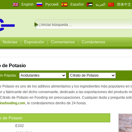
English
Русский
Español
العربية
简体中文
Noticias
Exposición
Comentarios
Contáctenos
o de Potasio
ón Rápida:
de Potasio es uno de los aditivos alimentarios y los ingredientes más populares en 
r y fabricante del dicho conservante, dedicado a las exportaciones del producto
Citrato de Potasio en Fooding sin preocupaciones. Cualquier duda y pregunta sobre
inafooding.com
, le contestaremos dentro de 24 horas.
to de Potasio
E332