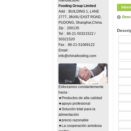
manufacturer.
Fooding Group Limited
Infor
Add : BUILDING 1, LANE
2777, JINXIU EAST ROAD,
Descr
PUDONG, Shanghai,China.
Zip : 200135
Descri
Tel : 86-21-50321522 /
50321520
Fax : 86-21-51069122
Email :
info@chinafooding.com
Esforzamos constantemente
hacia :
★Productos de alta calidad
★apoyo profesional
★Solución total para la
alimentación
★precio razonable
★La cooperación amistosa