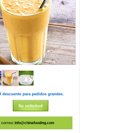
l descuento para pedidos grandes.
Su solicitud
correo:
info@chinafooding.com