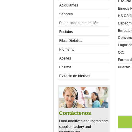
CAS No.
Acidulantes
Einecs N
Sabores
HS Códi
Potenciador de nutrición
Especifi
Embalaj
Fosfatos
Convenc
Fibra Dietética
Lugar de
Pigmento
QC:
Aceites
Forma d
Enzima
Puerto:
Extracto de hierbas
Contáctenos
Food additives and ingredients
supplier, factory and