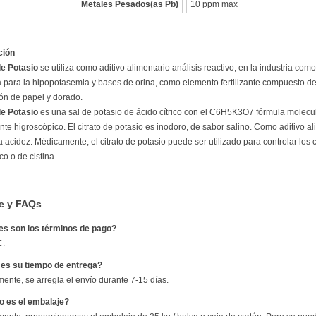
Metales Pesados(as Pb)
10 ppm max
ción
de Potasio
se utiliza como aditivo alimentario análisis reactivo, en la industria co
 para la hipopotasemia y bases de orina, como elemento fertilizante compuesto de a
ión de papel y dorado.
de Potasio
es una sal de potasio de ácido cítrico con el C6H5K3O7 fórmula molecula
te higroscópico. El citrato de potasio es inodoro, de sabor salino. Como aditivo alim
a acidez. Médicamente, el citrato de potasio puede ser utilizado para controlar los
co o de cistina.
e y FAQs
es son los términos de pago?
C.
 es su tiempo de entrega?
ente, se arregla el envío durante 7-15 días.
o es el embalaje?