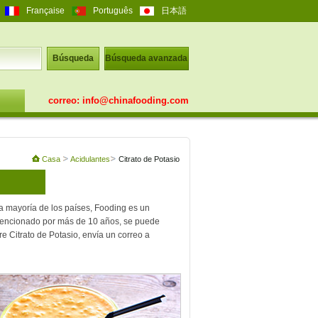
Française
Português
日本語
Búsqueda
Búsqueda avanzada
correo:
info@chinafooding.com
Casa
Acidulantes
Citrato de Potasio
la mayoría de los países, Fooding es un
 mencionado por más de 10 años, se puede
 Citrato de Potasio, envía un correo a